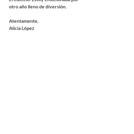
otro año lleno de diversión.
Atentamente,
Alicia López
ACUERDOS
INTERLOCALES Y
COOPERATIVOS
El Distrito Escolar de Orondo participa
en acuerdos de cooperación interlocal
para proporcionar muchos de los
materiales y/o servicios que utilizamos.
Distrito de Servicios