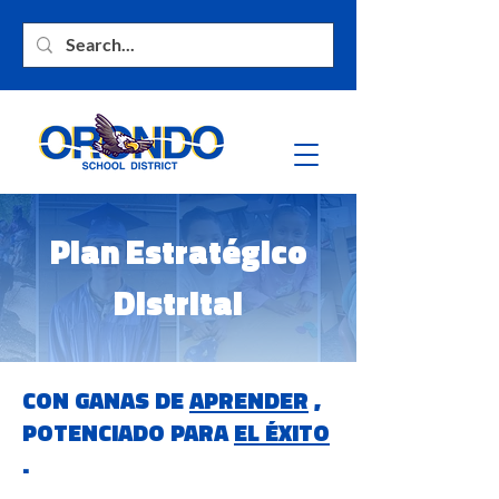
Plan Estratégico
Distrital
CON GANAS DE
APRENDER
,
POTENCIADO PARA
EL ÉXITO
.