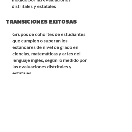
distritales y estatales
TRANSICIONES EXITOSAS
Grupos de cohortes de estudiantes
que cumplen o superan los
estándares de nivel de grado en
ciencias, matemáticas y artes del
lenguaje inglés, según lo medido por
las evaluaciones distritales y
estatales.
Estudiantes de inglés que alcancen
el nivel de competencia en inglés
dentro de los 6 años en el programa
multilingüe basado en las
evaluaciones de competencia en
inglés del estado de Washington
CRECIMIENTO CONTINUO