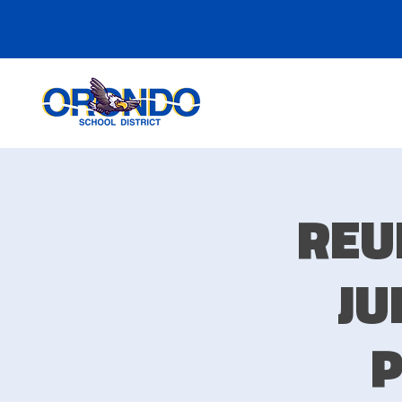
REU
JU
P