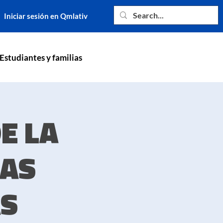
Iniciar sesión en Qmlativ
Estudiantes y familias
E LA
IAS
AS