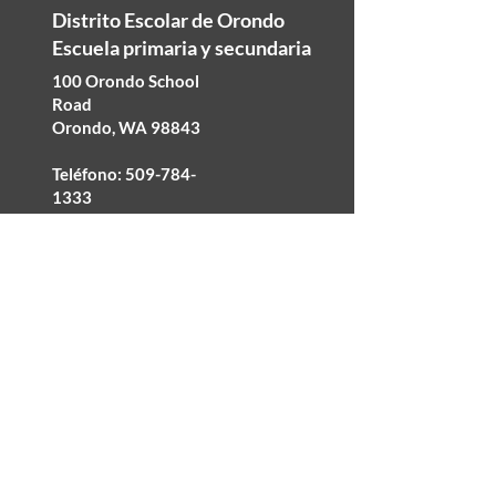
Distrito Escolar de Orondo
Escuela primaria y secundaria
100 Orondo School
Road
Orondo, WA 98843
Teléfono:
509-784-
1333
Fax: 509-784-0633
©2025 Orondo School District
Accesibilidad
No discriminación
política de privacidad