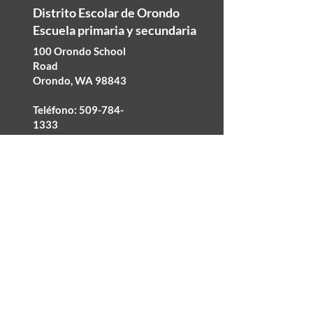
Distrito Escolar de Orondo
Escuela primaria y secundaria
100 Orondo School
Road
Orondo, WA 98843
Teléfono:
509-784-
1333
Fax: 509-784-0633
©2025 Orondo School District
Accesibilidad
No discriminación
política de privacidad