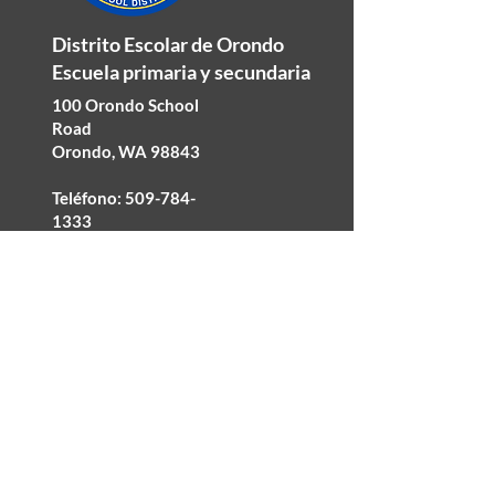
Distrito Escolar de Orondo
Escuela primaria y secundaria
100 Orondo School
Road
Orondo, WA 98843
Teléfono:
509-784-
1333
Fax: 509-784-0633
©2025 Orondo School District
Accesibilidad
No discriminación
política de privacidad