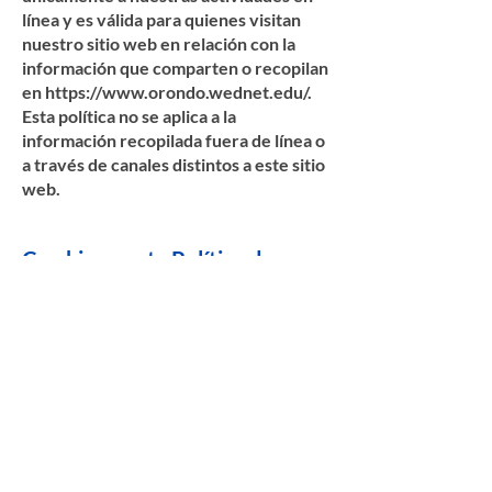
línea y es válida para quienes visitan
nuestro sitio web en relación con la
información que comparten o recopilan
en
https://www.orondo.wednet.edu/.
Esta política no se aplica a la
información recopilada fuera de línea o
a través de canales distintos a este sitio
web.
Cambios a esta Política de
Privacidad
Debido a cambios en la legislación y las
mejores prácticas, o a mejoras en la
funcionalidad y el contenido del sitio
web público del Distrito Escolar de
Orondo, este podría actualizar esta
política de privacidad. Le notificaremos
sobre cambios significativos en el